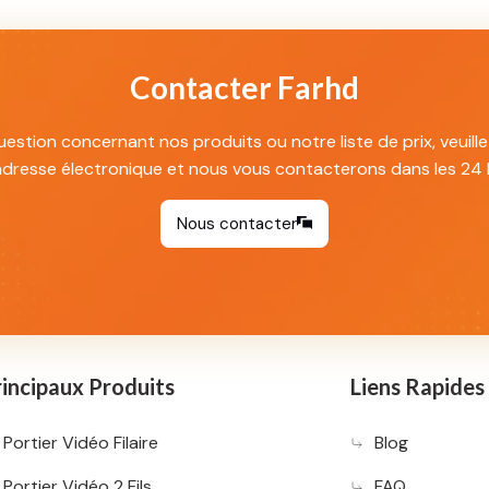
Contacter Farhd
estion concernant nos produits ou notre liste de prix, veuille
adresse électronique et nous vous contacterons dans les 24 
Nous contacter
incipaux Produits
Liens Rapides
Portier Vidéo Filaire
Blog
Portier Vidéo 2 Fils
FAQ