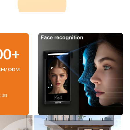
00+
OEM/ ODM
 les