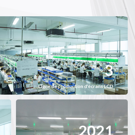
3
3
Ligne de production d'écrans LCD
2
2021
0