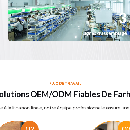
3
3
Lignes d'assemblage
FLUX DE TRAVAIL
olutions OEM/ODM Fiables De Far
le à la livraison finale, notre équipe professionnelle assure une
02
0