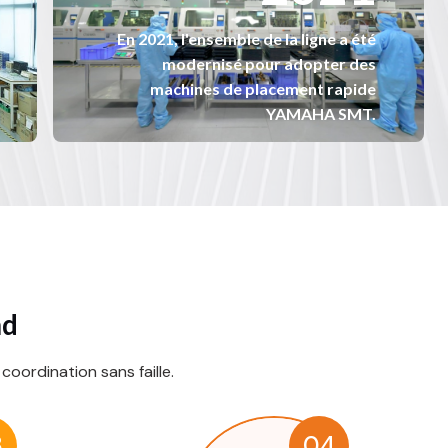
2
1
En 2021, l'ensemble de la ligne a été
modernisé pour adopter des
machines de placement rapide
YAMAHA SMT.
hd
 coordination sans faille.
3
04