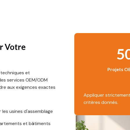
r Votre
5
5
0
0
+
Projets 
 techniques et
 des services OEM/ODM
ndre aux exigences exactes
Appliquer strictement
critères donnés.
r les usines d'assemblage
partements et bâtiments