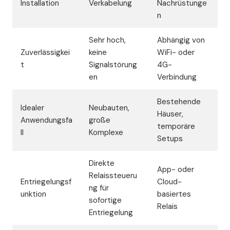
Installation
Verkabelung
Nachrüstunge
n
Sehr hoch,
Abhängig von
Zuverlässigkei
keine
WiFi- oder
t
Signalstörung
4G-
en
Verbindung
Bestehende
Idealer
Neubauten,
Häuser,
Anwendungsfa
große
temporäre
ll
Komplexe
Setups
Direkte
App- oder
Relaissteueru
Entriegelungsf
Cloud-
ng für
unktion
basiertes
sofortige
Relais
Entriegelung