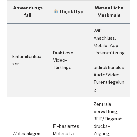
Anwendungs
Wesentliche
Objekttyp
fall
Merkmale
WiFi-
Anschluss,
Mobile-App-
Drahtlose
Unterstützung
Einfamilienhäu
Video-
,
ser
Türklingel
bidirektionales
Audio/Video,
Türentriegelun
g
Zentrale
Verwaltung,
RFID/Fingerab
IP-basiertes
drucks-
Wohnanlagen
Mehrnutzer-
Zugang,