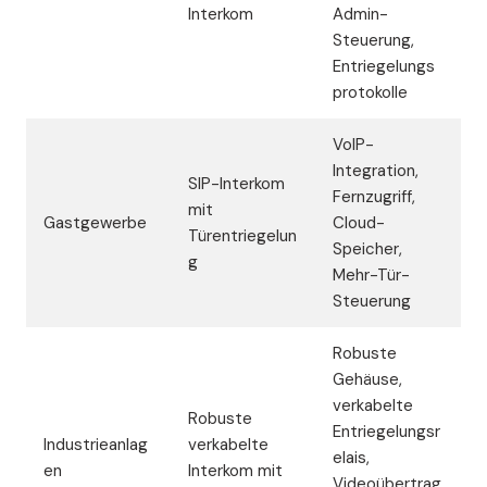
Interkom
Admin-
Steuerung,
Entriegelungs
protokolle
VoIP-
Integration,
SIP-Interkom
Fernzugriff,
mit
Gastgewerbe
Cloud-
Türentriegelun
Speicher,
g
Mehr-Tür-
Steuerung
Robuste
Gehäuse,
verkabelte
Robuste
Entriegelungsr
Industrieanlag
verkabelte
elais,
en
Interkom mit
Videoübertrag