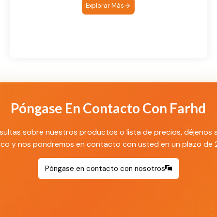
Explorar Más
Póngase En Contacto Con Farhd
sultas sobre nuestros productos o lista de precios, déjenos 
ico y nos pondremos en contacto con usted en un plazo de 
Póngase en contacto con nosotros