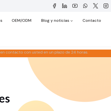
os
OEM/ODM
Blog y noticias
Contacto
 en contacto con usted en un plazo de 24 horas.
es