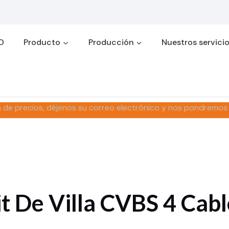
D
Producto
Producción
Nuestros servici
a de precios, déjenos su correo electrónico y nos pondremos
it De Villa CVBS 4 Cabl