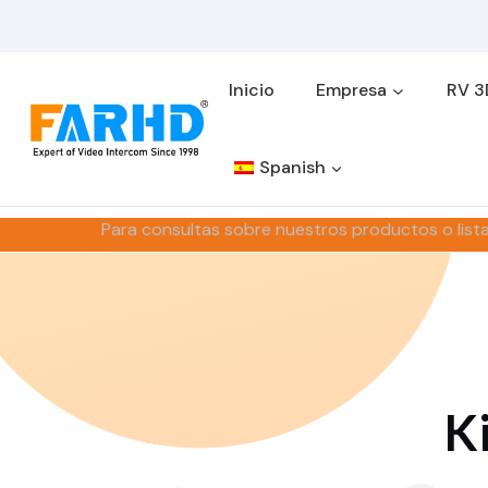
Saltar
al
contenido
Inicio
Empresa
RV 3
Spanish
Para consultas sobre nuestros productos o list
K