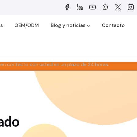
os
OEM/ODM
Blog y noticias
Contacto
 en contacto con usted en un plazo de 24 horas.
ado