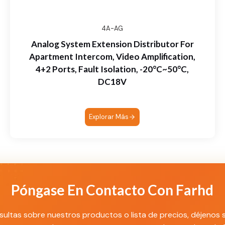
4A-AG
Analog System Extension Distributor For
Apartment Intercom, Video Amplification,
4+2 Ports, Fault Isolation, -20°C~50°C,
DC18V
Explorar Más
Póngase En Contacto Con Farhd
sultas sobre nuestros productos o lista de precios, déjenos 