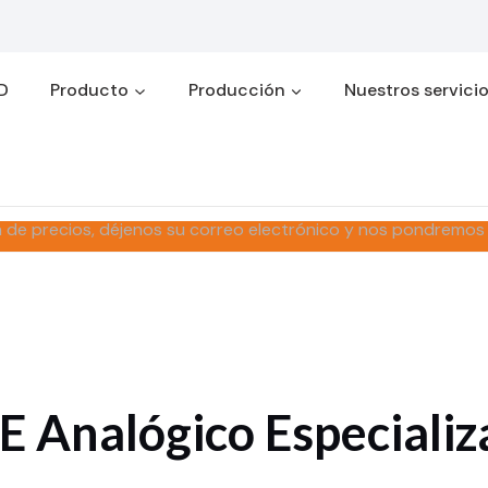
D
Producto
Producción
Nuestros servici
a de precios, déjenos su correo electrónico y nos pondremos
E Analógico Especializ