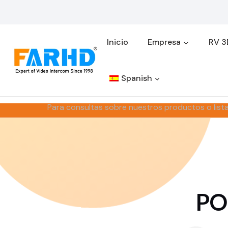
Saltar
al
contenido
Inicio
Empresa
RV 3
Spanish
Para consultas sobre nuestros productos o list
PO