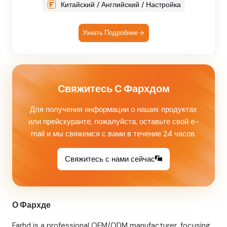
Китайский / Английский / Настройка
Узнать Подробнее
Свяжитесь С Фархдом
Для получения информации о наших продуктах
или прейскуранте, пожалуйста, оставьте свой e-
mail и мы свяжемся с вами в течение 24 часов.
Свяжитесь с нами сейчас
О Фархде
Farhd is a professional OEM/ODM manufacturer, focusing