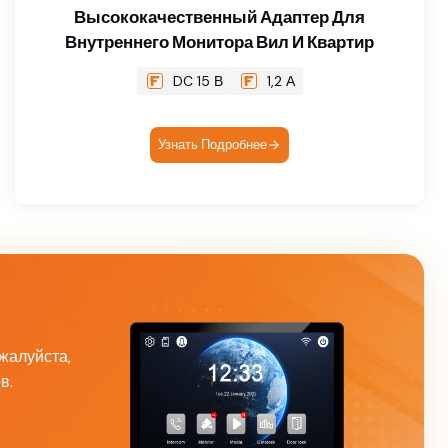
Высококачественный Адаптер Для
Внутреннего Монитора Вил И Квартир
DC 15 В
1,2 А
Узнать Подробнее
жалуйста,
в.