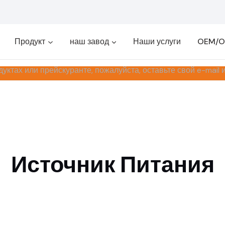
Продукт
наш завод
Наши услуги
OEM/
ктах или прейскуранте, пожалуйста, оставьте свой e-mail и
Источник Питания