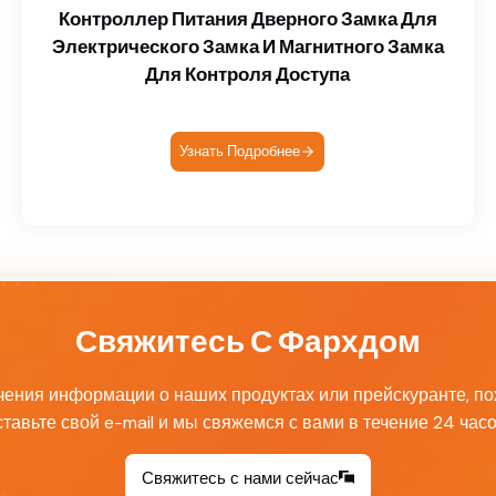
Контроллер Питания Дверного Замка Для
Электрического Замка И Магнитного Замка
Для Контроля Доступа
Узнать Подробнее
Свяжитесь С Фархдом
чения информации о наших продуктах или прейскуранте, по
ставьте свой e-mail и мы свяжемся с вами в течение 24 часо
Свяжитесь с нами сейчас