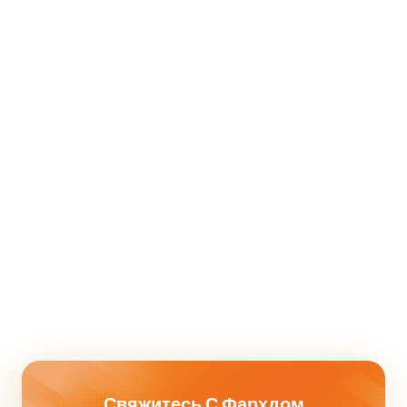
Свяжитесь С Фархдом