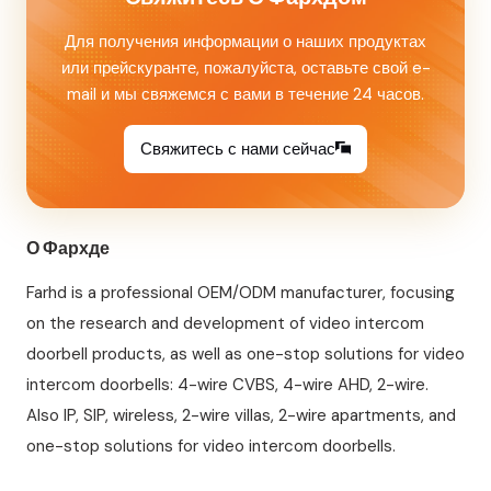
Для получения информации о наших продуктах
или прейскуранте, пожалуйста, оставьте свой e-
mail и мы свяжемся с вами в течение 24 часов.
Свяжитесь с нами сейчас
О Фархде
Farhd is a professional OEM/ODM manufacturer, focusing
on the research and development of video intercom
doorbell products, as well as one-stop solutions for video
intercom doorbells: 4-wire CVBS, 4-wire AHD, 2-wire.
Also IP, SIP, wireless, 2-wire villas, 2-wire apartments, and
one-stop solutions for video intercom doorbells.