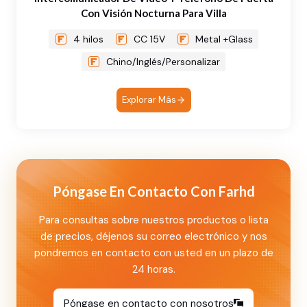
Con Visión Nocturna Para Villa
4 hilos
CC 15V
Metal +Glass
Chino/Inglés/Personalizar
Explorar Más
Póngase En Contacto Con Farhd
Para consultas sobre nuestros productos o lista
de precios, déjenos su correo electrónico y nos
pondremos en contacto con usted en un plazo de
24 horas.
Póngase en contacto con nosotros